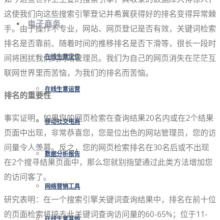
这使我们向这些搜索引擎登记并希冀获得好的排名变得异常棘
电子商务
手。由于操作不专业，网站、网页登记是否有效，关键词检索
排名是否靠前、随着时间的推移排名是否下滑等，很长一段时
间将困扰我们的网站管理员。我们为自己的网页消失在茫茫互
在线生意定位
联网世界里而苦恼，为我们的排名而苦恼。
在线生意运营
排名的重要性
事实证明，如果您的网页检索在查询结果20名内或在2个结果
移动社交电商
页面中出现，非常恭喜您，您是位出色的网站管理员，您的访
问量令人羡慕。反之，您的网页检索排名在30名后或不出现
数据分析报告
在2个搜寻结果页面中，那么您就别指望通过此类方法增加您
的访问客了。
网络营销工具
研究表明：在一个搜索引擎关键词查询结果中，排名在前十位
的页面检索将掠去此关键词查询访问量的60-65%；位于11-
在线生意其他