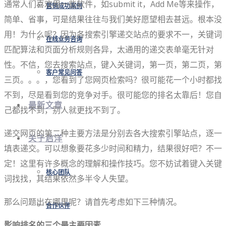
通常人们喜欢用一些软件，如submit it，Add Me等来操作，
营销成功案例
简单、省事，可是结果往往与我们美好愿望相去甚远。根本没
用！为什么呢？因为各搜索引擎递交站点的要求不一，关键词
在线业务咨询
匹配算法和页面分析规则各异，太通用的递交表单毫无针对
性。不信，您去搜索站点，键入关键词，第一页，第二页，第
客户常见问答
三页。。。，您看到了您网页检索吗？很可能花一个小时都找
不到，尽是看到您的竞争对手。很可能您的排名太靠后！您自
最新文章
己都找不到，别人就更找不到了。
递交网页的第二种主要方法是分别去各大搜索引擎站点，逐一
关于启洋
填表递交。可以想象要花多少时间和精力，结果很好吧？不一
定！这里有许多概念的理解和操作技巧。您不妨试着键入关键
核心团队
词找找，其结果依然多半令人失望。
那么问题出在哪里呢？请首先考虑如下三种情况。
合作伙伴
影响排名的三个最主要因素