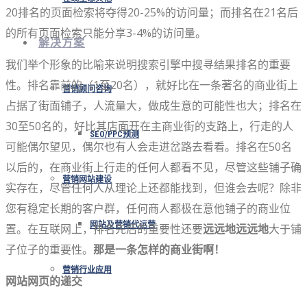
20排名的页面检索将夺得20-25%的访问量；而排名在21名后
的所有页面检索只能分享3-4%的访问量。
解决方案
我们举个形象的比喻来说明搜索引擎中搜寻结果排名的重要
性。排名靠前的（1至20名），就好比在一条著名的商业街上
营销顾问咨询
占据了街面铺子，人流量大，做成生意的可能性也大；排名在
30至50名的，好比其店面开在主商业街的支路上，行走的人
SEO/PPC预测
可能偶尔望见，偶尔也有人会走进岔路去看看。排名在50名
以后的，在商业街上行走的任何人都看不见，尽管这些铺子确
营销网站建设
实存在，尽管任何人从理论上还都能找到，但谁会去呢？除非
您有稳定长期的客户群，任何商人都极在意他铺子的商业位
网站及营销代运营
置。在互联网上，排名先后的重要性还要
远远地远远地
大于铺
子位子的重要性。
那是一条怎样的商业街啊！
营销行业应用
网站网页的递交