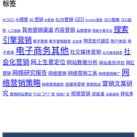
标签
GEO
B2B营销
AI搜索
AI 营销
AI SEO
SEO策略
SEO趋
AI营销
google更新
搜索
其他营销渠道
内容营销
势
品牌营销
人工智能
搜索引擎优化
引擎营销
物流支付诚信
用户体验
电
数字营销
数字营销趋势
点击率
电子商务其他
社
社交媒体营销
子商务
社交媒体趋势
会化营销
网上生意定位
网站数据分析
网站表现评估
网红
网
网络研究报告
网络营销工具
网络营销
营销
网络营销推广
络营销策略
营销文案研
自媒体营销
网络营销趋势
营销挑战
究
视频营销
讲故事
转化率
营销网站策划
行业门户广告
视频广告
谷歌更新