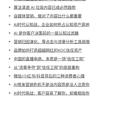
算法清退 AI 垃圾内容已成必然趋势
自媒体营销，做对了内容比什么都重要
AI时代认知战，企业如何抢占认知资产高地
AI 是你客户决策前的一层认知过滤器
营销归因演化、零点击与流量分析工具局限
品牌如何打造超越网红的KOC信任资产
中国的直播电商，本质是一场“信任工程”
从“流量争夺”到“信任工程”的底层重构
微信/小红书/抖音背后的三种消费者心理
AI带来营销危机不是没内容而是没人注意你
AI时代挑战：客户容易了解你，却难相信你