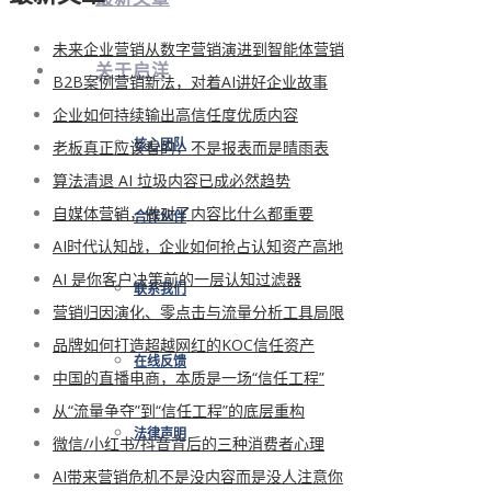
未来企业营销从数字营销演进到智能体营销
关于启洋
B2B案例营销新法，对着AI讲好企业故事
企业如何持续输出高信任度优质内容
老板真正应该看的，不是报表而是晴雨表
核心团队
算法清退 AI 垃圾内容已成必然趋势
自媒体营销，做对了内容比什么都重要
合作伙伴
AI时代认知战，企业如何抢占认知资产高地
AI 是你客户决策前的一层认知过滤器
联系我们
营销归因演化、零点击与流量分析工具局限
品牌如何打造超越网红的KOC信任资产
在线反馈
中国的直播电商，本质是一场“信任工程”
从“流量争夺”到“信任工程”的底层重构
法律声明
微信/小红书/抖音背后的三种消费者心理
AI带来营销危机不是没内容而是没人注意你