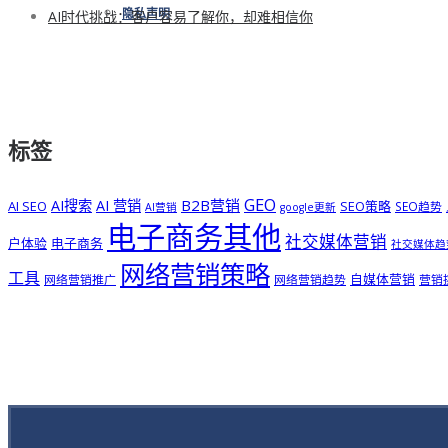
AI时代挑战：客户容易了解你，却难相信你
隐私声明
标签
GEO
B2B营销
AI搜索
AI 营销
AI SEO
SEO策略
SEO趋势
AI营销
google更新
电子商务其他
社交媒体营销
户体验
电子商务
社交媒体趋
网络营销策略
工具
自媒体营销
网络营销推广
网络营销趋势
营销