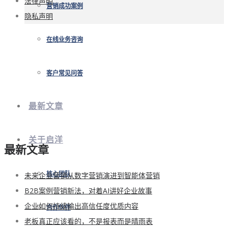
法律声明
营销成功案例
隐私声明
在线业务咨询
客户常见问答
最新文章
关于启洋
最新文章
未来企业营销从数字营销演进到智能体营销
核心团队
B2B案例营销新法，对着AI讲好企业故事
企业如何持续输出高信任度优质内容
合作伙伴
老板真正应该看的，不是报表而是晴雨表