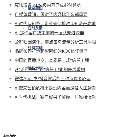
算法清退 AI 垃圾内容已成必然趋势
联系我们
自媒体营销，做对了内容比什么都重要
AI时代认知战，企业如何抢占认知资产高地
在线反馈
AI 是你客户决策前的一层认知过滤器
营销归因演化、零点击与流量分析工具局限
法律声明
品牌如何打造超越网红的KOC信任资产
中国的直播电商，本质是一场“信任工程”
从“流量争夺”到“信任工程”的底层重构
隐私声明
微信/小红书/抖音背后的三种消费者心理
AI带来营销危机不是没内容而是没人注意你
AI时代挑战：客户容易了解你，却难相信你