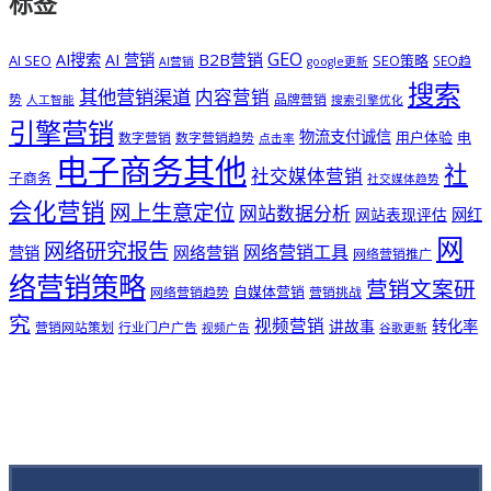
标签
GEO
B2B营销
AI搜索
AI 营销
AI SEO
SEO策略
SEO趋
AI营销
google更新
搜索
其他营销渠道
内容营销
势
品牌营销
人工智能
搜索引擎优化
引擎营销
物流支付诚信
用户体验
电
数字营销
数字营销趋势
点击率
电子商务其他
社
社交媒体营销
子商务
社交媒体趋势
会化营销
网上生意定位
网站数据分析
网站表现评估
网红
网
网络研究报告
网络营销工具
网络营销
营销
网络营销推广
络营销策略
营销文案研
自媒体营销
网络营销趋势
营销挑战
究
视频营销
讲故事
转化率
营销网站策划
行业门户广告
视频广告
谷歌更新