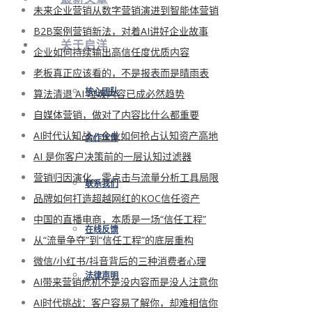
未来企业营销从数字营销演进到智能体营销
B2B案例营销新法，对着AI讲好企业故事
关于启洋
企业如何持续输出高信任度优质内容
老板真正应该看的，不是报表而是晴雨表
算法清退 AI 垃圾内容已成必然趋势
核心团队
自媒体营销，做对了内容比什么都重要
AI时代认知战，企业如何抢占认知资产高地
合作伙伴
AI 是你客户决策前的一层认知过滤器
营销归因演化、零点击与流量分析工具局限
联系我们
品牌如何打造超越网红的KOC信任资产
中国的直播电商，本质是一场“信任工程”
在线反馈
从“流量争夺”到“信任工程”的底层重构
微信/小红书/抖音背后的三种消费者心理
法律声明
AI带来营销危机不是没内容而是没人注意你
AI时代挑战：客户容易了解你，却难相信你