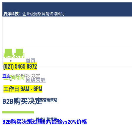
启洋科技：
企业级网络营销咨询顾问
地址：
上海市黄浦区西藏南路1208号8楼A座
联系我们
首页
(021) 5465 8972
首页
> B2B购买决定
工作时间
网络营销
工作日 9AM - 6PM
B2B购买决定
网络营销策略
搜索引擎营销
B2B购买决策过程80%经验vs20%价格