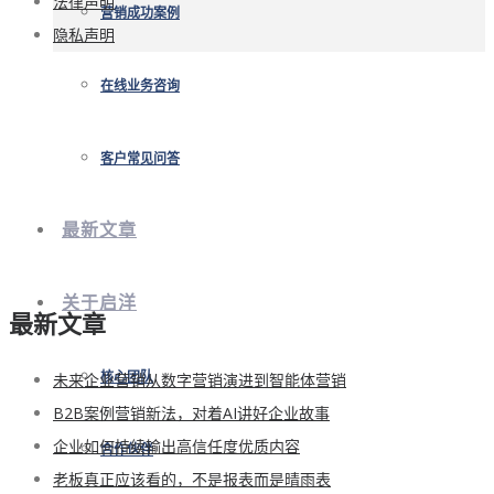
法律声明
营销成功案例
隐私声明
在线业务咨询
客户常见问答
最新文章
关于启洋
最新文章
未来企业营销从数字营销演进到智能体营销
核心团队
B2B案例营销新法，对着AI讲好企业故事
企业如何持续输出高信任度优质内容
合作伙伴
老板真正应该看的，不是报表而是晴雨表