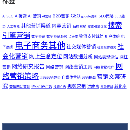
标签
GEO
B2B营销
AI搜索
AI 营销
AI SEO
SEO策略
SEO趋
AI营销
google更新
搜索
其他营销渠道
内容营销
势
品牌营销
人工智能
搜索引擎优化
引擎营销
物流支付诚信
用户体验
电
数字营销
数字营销趋势
点击率
电子商务其他
社
社交媒体营销
子商务
社交媒体趋势
会化营销
网上生意定位
网站数据分析
网站表现评估
网红
网
网络研究报告
网络营销工具
网络营销
营销
网络营销推广
络营销策略
营销文案研
自媒体营销
网络营销趋势
营销挑战
究
视频营销
讲故事
转化率
营销网站策划
行业门户广告
视频广告
谷歌更新