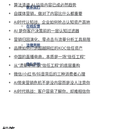
算法清退 AI 垃圾内容已成必然趋势
联系我们
自媒体营销，做对了内容比什么都重要
AI时代认知战，企业如何抢占认知资产高地
在线反馈
AI 是你客户决策前的一层认知过滤器
营销归因演化、零点击与流量分析工具局限
法律声明
品牌如何打造超越网红的KOC信任资产
中国的直播电商，本质是一场“信任工程”
从“流量争夺”到“信任工程”的底层重构
隐私声明
微信/小红书/抖音背后的三种消费者心理
AI带来营销危机不是没内容而是没人注意你
AI时代挑战：客户容易了解你，却难相信你