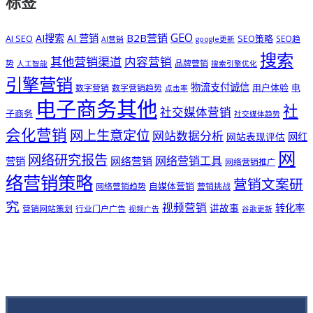
标签
GEO
B2B营销
AI搜索
AI 营销
AI SEO
SEO策略
SEO趋
AI营销
google更新
搜索
其他营销渠道
内容营销
势
品牌营销
人工智能
搜索引擎优化
引擎营销
物流支付诚信
用户体验
电
数字营销
数字营销趋势
点击率
电子商务其他
社
社交媒体营销
子商务
社交媒体趋势
会化营销
网上生意定位
网站数据分析
网站表现评估
网红
网
网络研究报告
网络营销工具
网络营销
营销
网络营销推广
络营销策略
营销文案研
自媒体营销
网络营销趋势
营销挑战
究
视频营销
讲故事
转化率
营销网站策划
行业门户广告
视频广告
谷歌更新