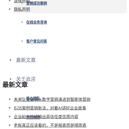
法律声明
营销成功案例
隐私声明
在线业务咨询
客户常见问答
最新文章
关于启洋
最新文章
未来企业营销从数字营销演进到智能体营销
核心团队
B2B案例营销新法，对着AI讲好企业故事
企业如何持续输出高信任度优质内容
合作伙伴
老板真正应该看的，不是报表而是晴雨表