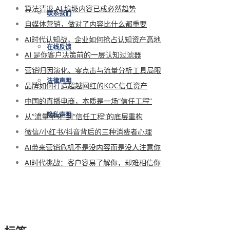
算法清退 AI 垃圾内容已成必然趋势
联系我们
自媒体营销，做对了内容比什么都重要
AI时代认知战，企业如何抢占认知资产高地
在线反馈
AI 是你客户决策前的一层认知过滤器
营销归因演化、零点击与流量分析工具局限
法律声明
品牌如何打造超越网红的KOC信任资产
中国的直播电商，本质是一场“信任工程”
从“流量争夺”到“信任工程”的底层重构
隐私声明
微信/小红书/抖音背后的三种消费者心理
AI带来营销危机不是没内容而是没人注意你
AI时代挑战：客户容易了解你，却难相信你