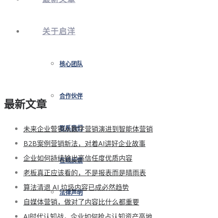
关于启洋
核心团队
合作伙伴
最新文章
未来企业营销从数字营销演进到智能体营销
联系我们
B2B案例营销新法，对着AI讲好企业故事
企业如何持续输出高信任度优质内容
在线反馈
老板真正应该看的，不是报表而是晴雨表
算法清退 AI 垃圾内容已成必然趋势
法律声明
自媒体营销，做对了内容比什么都重要
AI时代认知战，企业如何抢占认知资产高地