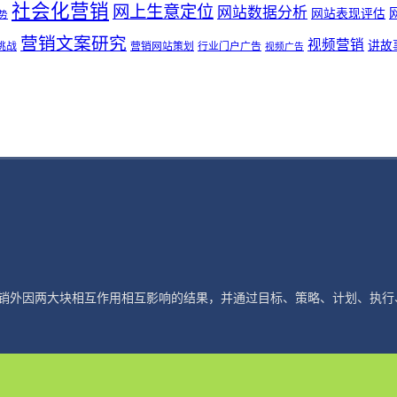
社会化营销
网上生意定位
网站数据分析
网站表现评估
势
营销文案研究
视频营销
讲故
挑战
营销网站策划
行业门户广告
视频广告
销外因两大块相互作用相互影响的结果，并通过目标、策略、计划、执行