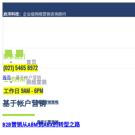
启洋科技：
企业级网络营销咨询顾问
地址：
上海市黄浦区西藏南路1208号8楼A座
联系我们
首页
(021) 5465 8972
首页
> 基于帐户营销
工作时间
网络营销
工作日 9AM - 6PM
基于帐户营销
网络营销策略
搜索引擎营销
B2B营销从ABM到ABX的转型之路