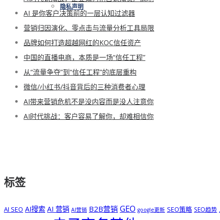
隐私声明
AI 是你客户决策前的一层认知过滤器
营销归因演化、零点击与流量分析工具局限
品牌如何打造超越网红的KOC信任资产
中国的直播电商，本质是一场“信任工程”
从“流量争夺”到“信任工程”的底层重构
微信/小红书/抖音背后的三种消费者心理
AI带来营销危机不是没内容而是没人注意你
AI时代挑战：客户容易了解你，却难相信你
标签
GEO
B2B营销
AI搜索
AI 营销
AI SEO
SEO策略
SEO趋势
AI营销
google更新