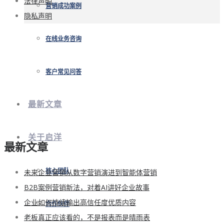
法律声明
营销成功案例
隐私声明
在线业务咨询
客户常见问答
最新文章
关于启洋
最新文章
未来企业营销从数字营销演进到智能体营销
核心团队
B2B案例营销新法，对着AI讲好企业故事
企业如何持续输出高信任度优质内容
合作伙伴
老板真正应该看的，不是报表而是晴雨表