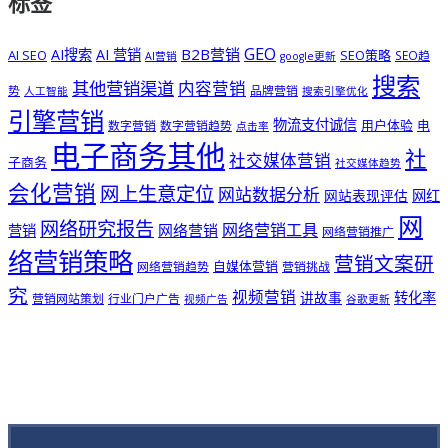
标签
GEO
B2B营销
AI搜索
AI 营销
AI SEO
SEO策略
SEO趋
AI营销
google更新
搜索
其他营销渠道
内容营销
势
品牌营销
人工智能
搜索引擎优化
引擎营销
物流支付诚信
用户体验
电
数字营销
数字营销趋势
点击率
电子商务其他
社
社交媒体营销
子商务
社交媒体趋势
会化营销
网上生意定位
网站数据分析
网站表现评估
网红
网
网络研究报告
网络营销工具
网络营销
营销
网络营销推广
络营销策略
营销文案研
自媒体营销
网络营销趋势
营销挑战
究
视频营销
讲故事
转化率
营销网站策划
行业门户广告
视频广告
谷歌更新