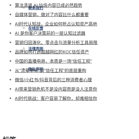
算法清退 AI 垃圾内容已成必然趋势
联系我们
自媒体营销，做对了内容比什么都重要
AI时代认知战，企业如何抢占认知资产高地
在线反馈
AI 是你客户决策前的一层认知过滤器
营销归因演化、零点击与流量分析工具局限
法律声明
品牌如何打造超越网红的KOC信任资产
中国的直播电商，本质是一场“信任工程”
从“流量争夺”到“信任工程”的底层重构
隐私声明
微信/小红书/抖音背后的三种消费者心理
AI带来营销危机不是没内容而是没人注意你
AI时代挑战：客户容易了解你，却难相信你