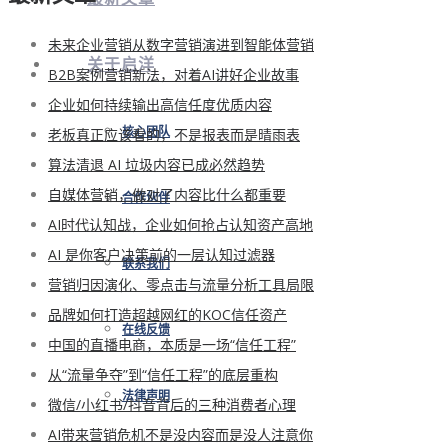
未来企业营销从数字营销演进到智能体营销
关于启洋
B2B案例营销新法，对着AI讲好企业故事
企业如何持续输出高信任度优质内容
老板真正应该看的，不是报表而是晴雨表
核心团队
算法清退 AI 垃圾内容已成必然趋势
自媒体营销，做对了内容比什么都重要
合作伙伴
AI时代认知战，企业如何抢占认知资产高地
AI 是你客户决策前的一层认知过滤器
联系我们
营销归因演化、零点击与流量分析工具局限
品牌如何打造超越网红的KOC信任资产
在线反馈
中国的直播电商，本质是一场“信任工程”
从“流量争夺”到“信任工程”的底层重构
法律声明
微信/小红书/抖音背后的三种消费者心理
AI带来营销危机不是没内容而是没人注意你