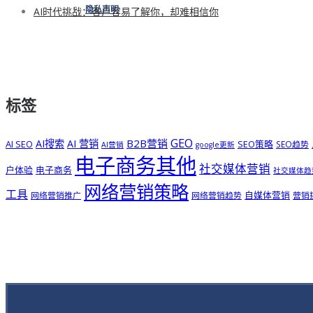
AI时代挑战：客户容易了解你，却难相信你
隐私声明
标签
GEO
B2B营销
AI搜索
AI 营销
AI SEO
SEO策略
SEO趋势
AI营销
google更新
电子商务其他
社交媒体营销
户体验
电子商务
社交媒体趋
网络营销策略
工具
自媒体营销
网络营销推广
网络营销趋势
营销