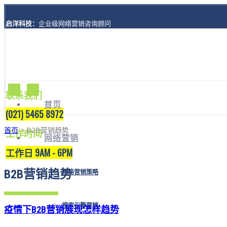
启洋科技：
企业级网络营销咨询顾问
地址：
上海市黄浦区西藏南路1208号8楼A座
联系我们
首页
(021) 5465 8972
首页
> B2B营销趋势
工作时间
网络营销
工作日 9AM - 6PM
B2B营销趋势
网络营销策略
搜索引擎营销
疫情下B2B营销展现怎样趋势