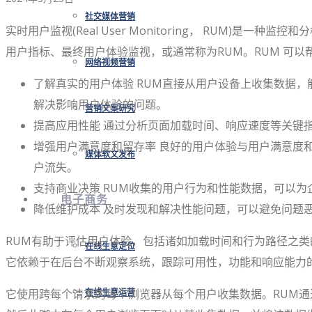
社交媒体营销
实时用户监视(Real User Monitoring， RUM
用户指标、最终用户体验监视，或通常称为RUM。RUM 可
网络视频营销
了解真实的用户体验 RUM直接从用户设备上收集数据
解决影响用户体验的问题。
营销文案研究
提高应用性能 通过分析页面加载时间、响应速度等关键
增强用户满意度和留存率 良好的用户体验与用户满意度
媒体软文发布
户流失。
支持商业决策 RUM收集的用户行为和性能数据，可以
电子商务
降低维护成本 及时发现和解决性能问题，可以避免问题
RUM有助于评估用户体验，包括诸如加载时间和行为路径之类
在线生意定位
它依赖于在后台不断观察系统，跟踪可用性，功能和响应能力
它使用跨每个请求的每个浏览器从每个用户收集数据。RUM通过
在线生意运营