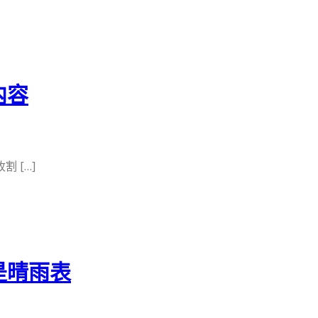
内容
 […]
是晴雨表