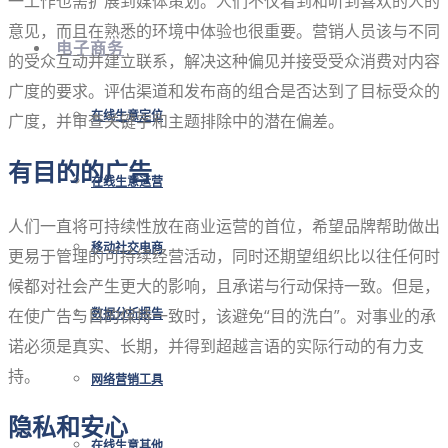
一工作也需扩展到媒体策划。人们不仅看到和听到喜欢的人的
意见，而且在熟悉的环境中体验也很重要。营销人员该与不同
电子商务
的受众互动并建立联系，解决这种偏见并接受受众消费对内容
广度的要求。评估渠道和发布商的组合是否达到了目标受众的
在线生意定位
广度，并审查关键字和主题排除中的潜在偏差。
有目的的广告
在线生意运营
人们一直将可持续性放在商业运营的首位，希望品牌帮助做出
移动社交电商
更易于管理的可持续经营活动，同时还期望组织比以往任何时
候都对社会产生更大的影响，且承诺与行动保持一致。但是，
在使广告与目的保持一致时，该避免“目的洗白”。对事业的承
数据分析报告
诺必须是真实、长期，并得到超越言语的实际行动的有力支
持。
网络营销工具
隐私和安心
在线生意其他