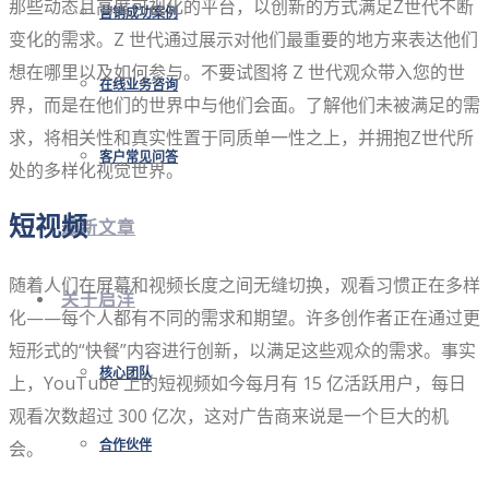
那些动态且高度可视化的平台，以创新的方式满足Z世代不断
营销成功案例
变化的需求。Z 世代通过展示对他们最重要的地方来表达他们
想在哪里以及如何参与。不要试图将 Z 世代观众带入您的世
在线业务咨询
界，而是在他们的世界中与他们会面。了解他们未被满足的需
求，将相关性和真实性置于同质单一性之上，并拥抱Z世代所
客户常见问答
处的多样化视觉世界。
短视频
最新文章
随着人们在屏幕和视频长度之间无缝切换，观看习惯正在多样
关于启洋
化——每个人都有不同的需求和期望。许多创作者正在通过更
短形式的“快餐”内容进行创新，以满足这些观众的需求。事实
核心团队
上，YouTube 上的短视频如今每月有 15 亿活跃用户，每日
观看次数超过 300 亿次，这对广告商来说是一个巨大的机
会。
合作伙伴