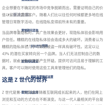
企业想要在不确定的市场中竞争脱颖而出，需要证明自己的价
值以留住并赢得客户。随着人们比以往任何时候都更多地在线
解决方案
管理日常数字活动，在线隐私变得前所未有的重要。
营销顾问咨询
当品牌尊重隐私时，其广告效果会更好，现隐私体验会影响用
户信任。糟糕的在线隐私体验会造成多大的破坏。消费者认为
糟糕的隐私体验几乎与数据被盗一样具有破坏性。这足以让
SEO/PPC预测
43% 的潜在买家转向另一个品牌。当人们无法控制自己的数
据时，就会对数字营销产生怀疑。提供可访问且易于理解的工
营销网站建设
具，客户可以随时使用这些工具来管理他们的隐私。
网站及营销代运营
这是 Z 世代的世界
Z 世代是第一代完全伴随着互联网成长起来的人，他们在网上
营销行业应用
浏览和互动的方式也在不断演变。与这一代人最相关的平台是