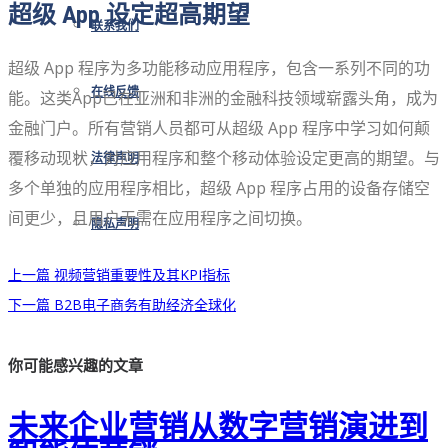
超级 App 设定超高期望
联系我们
超级 App 程序为多功能移动应用程序，包含一系列不同的功
在线反馈
能。这类App已在亚洲和非洲的金融科技领域崭露头角，成为
金融门户。所有营销人员都可从超级 App 程序中学习如何颠
覆移动现状，对应用程序和整个移动体验设定更高的期望。与
法律声明
多个单独的应用程序相比，超级 App 程序占用的设备存储空
间更少，且用户无需在应用程序之间切换。
隐私声明
上一篇
视频营销重要性及其KPI指标
下一篇
B2B电子商务有助经济全球化
你可能感兴趣的文章
未来企业营销从数字营销演进到