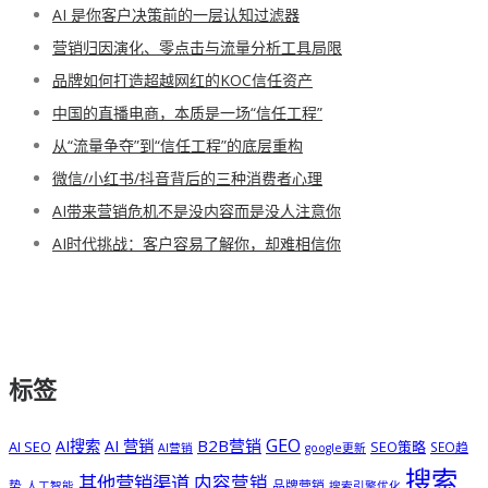
AI 是你客户决策前的一层认知过滤器
营销归因演化、零点击与流量分析工具局限
品牌如何打造超越网红的KOC信任资产
中国的直播电商，本质是一场“信任工程”
从“流量争夺”到“信任工程”的底层重构
微信/小红书/抖音背后的三种消费者心理
AI带来营销危机不是没内容而是没人注意你
AI时代挑战：客户容易了解你，却难相信你
标签
GEO
B2B营销
AI搜索
AI 营销
AI SEO
SEO策略
SEO趋
AI营销
google更新
搜索
其他营销渠道
内容营销
势
品牌营销
人工智能
搜索引擎优化