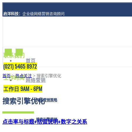
启洋科技：
企业级网络营销咨询顾问
地址：
上海市黄浦区西藏南路1208号8楼A座
联系我们
首页
(021) 5465 8972
首页
>
热点关注
> 搜索引擎优化
工作时间
网络营销
工作日 9AM - 6PM
搜索引擎优化
网络营销策略
搜索引擎营销
点击率与标题+括弧说明+数字之关系