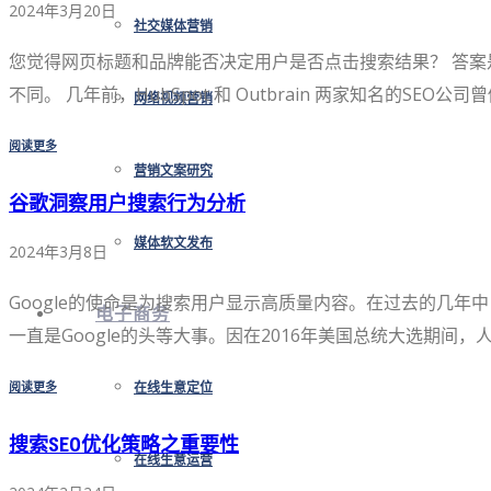
2024年3月20日
社交媒体营销
您觉得网页标题和品牌能否决定用户是否点击搜索结果？ 答
不同。 几年前，HubSpot 和 Outbrain 两家知名的S
网络视频营销
阅读更多
营销文案研究
谷歌洞察用户搜索行为分析
媒体软文发布
2024年3月8日
Google的使命是为搜索用户显示高质量内容。在过去的几年
电子商务
一直是Google的头等大事。因在2016年美国总统大选期间
阅读更多
在线生意定位
搜索SEO优化策略之重要性
在线生意运营