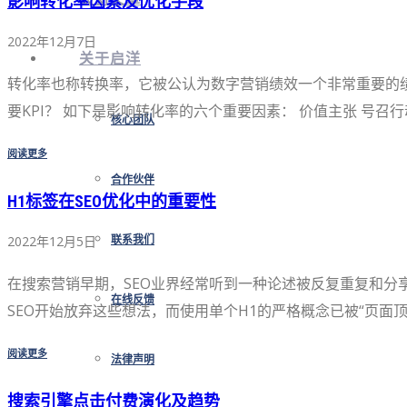
影响转化率因素及优化手段
2022年12月7日
关于启洋
转化率也称转换率，它被公认为数字营销绩效一个非常重要的
要KPI？ 如下是影响转化率的六个重要因素： 价值主张 号召行动
核心团队
阅读更多
合作伙伴
H1标签在SEO优化中的重要性
2022年12月5日
联系我们
在搜索营销早期，SEO业界经常听到一种论述被反复重复和分享
在线反馈
SEO开始放弃这些想法，而使用单个H1的严格概念已被“页面顶
阅读更多
法律声明
搜索引擎点击付费演化及趋势