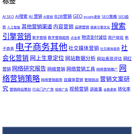
标签
GEO
B2B营销
AI搜索
AI 营销
AI SEO
SEO策略
SEO趋
AI营销
google更新
搜索
其他营销渠道
内容营销
势
品牌营销
人工智能
搜索引擎优化
引擎营销
物流支付诚信
用户体验
电
数字营销
数字营销趋势
点击率
电子商务其他
社
社交媒体营销
子商务
社交媒体趋势
会化营销
网上生意定位
网站数据分析
网站表现评估
网红
网
网络研究报告
网络营销工具
网络营销
营销
网络营销推广
络营销策略
营销文案研
自媒体营销
网络营销趋势
营销挑战
究
视频营销
讲故事
转化率
营销网站策划
行业门户广告
视频广告
谷歌更新