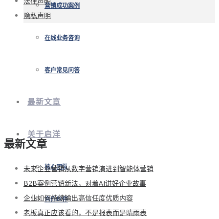
法律声明
营销成功案例
隐私声明
在线业务咨询
客户常见问答
最新文章
关于启洋
最新文章
未来企业营销从数字营销演进到智能体营销
核心团队
B2B案例营销新法，对着AI讲好企业故事
企业如何持续输出高信任度优质内容
合作伙伴
老板真正应该看的，不是报表而是晴雨表