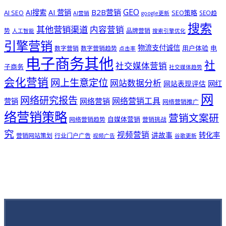
GEO
B2B营销
AI搜索
AI 营销
AI SEO
SEO策略
SEO趋
AI营销
google更新
搜索
其他营销渠道
内容营销
势
品牌营销
人工智能
搜索引擎优化
引擎营销
物流支付诚信
用户体验
电
数字营销
数字营销趋势
点击率
电子商务其他
社
社交媒体营销
子商务
社交媒体趋势
会化营销
网上生意定位
网站数据分析
网站表现评估
网红
网
网络研究报告
网络营销工具
网络营销
营销
网络营销推广
络营销策略
营销文案研
自媒体营销
网络营销趋势
营销挑战
究
视频营销
讲故事
转化率
营销网站策划
行业门户广告
视频广告
谷歌更新