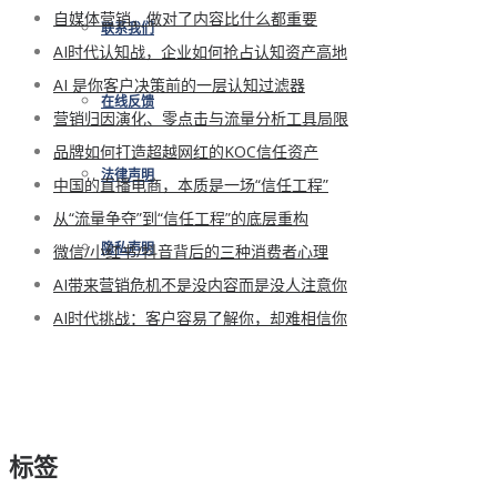
自媒体营销，做对了内容比什么都重要
联系我们
AI时代认知战，企业如何抢占认知资产高地
AI 是你客户决策前的一层认知过滤器
在线反馈
营销归因演化、零点击与流量分析工具局限
品牌如何打造超越网红的KOC信任资产
法律声明
中国的直播电商，本质是一场“信任工程”
从“流量争夺”到“信任工程”的底层重构
微信/小红书/抖音背后的三种消费者心理
隐私声明
AI带来营销危机不是没内容而是没人注意你
AI时代挑战：客户容易了解你，却难相信你
标签