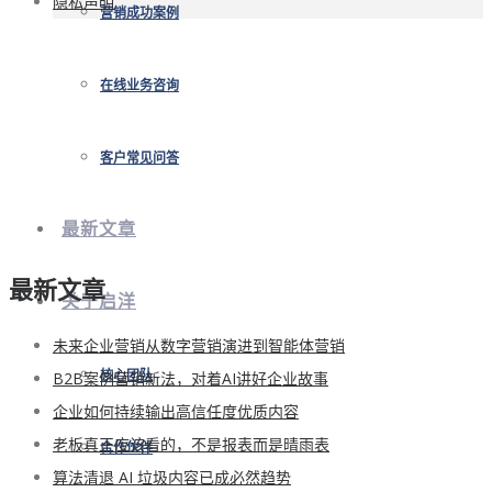
隐私声明
营销成功案例
在线业务咨询
客户常见问答
最新文章
最新文章
关于启洋
未来企业营销从数字营销演进到智能体营销
B2B案例营销新法，对着AI讲好企业故事
核心团队
企业如何持续输出高信任度优质内容
老板真正应该看的，不是报表而是晴雨表
合作伙伴
算法清退 AI 垃圾内容已成必然趋势