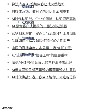
算法清退 AI 垃圾内容已成必然趋势
联系我们
自媒体营销，做对了内容比什么都重要
AI时代认知战，企业如何抢占认知资产高地
在线反馈
AI 是你客户决策前的一层认知过滤器
营销归因演化、零点击与流量分析工具局限
法律声明
品牌如何打造超越网红的KOC信任资产
中国的直播电商，本质是一场“信任工程”
从“流量争夺”到“信任工程”的底层重构
隐私声明
微信/小红书/抖音背后的三种消费者心理
AI带来营销危机不是没内容而是没人注意你
AI时代挑战：客户容易了解你，却难相信你