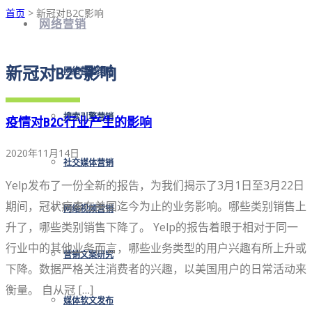
首页
> 新冠对B2C影响
网络营销
新冠对B2C影响
网络营销策略
搜索引擎营销
疫情对B2C行业产生的影响
2020年11月14日
社交媒体营销
Yelp发布了一份全新的报​​告，为我们揭示了3月1日至3月22日
期间，冠状病毒在美国迄今为止的业务影响。哪些类别销售上
网络视频营销
升了，哪些类别销售下降了。 Yelp的报告着眼于相对于同一
行业中的其他业务而言，哪些业务类型的用户兴趣有所上升或
营销文案研究
下降。数据严格关注消费者的兴趣，以美国用户的日常活动来
衡量。 自从冠 […]
媒体软文发布