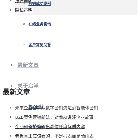
法律声明
营销成功案例
隐私声明
在线业务咨询
客户常见问答
最新文章
关于启洋
最新文章
未来企业营销从数字营销演进到智能体营销
核心团队
B2B案例营销新法，对着AI讲好企业故事
企业如何持续输出高信任度优质内容
合作伙伴
老板真正应该看的，不是报表而是晴雨表