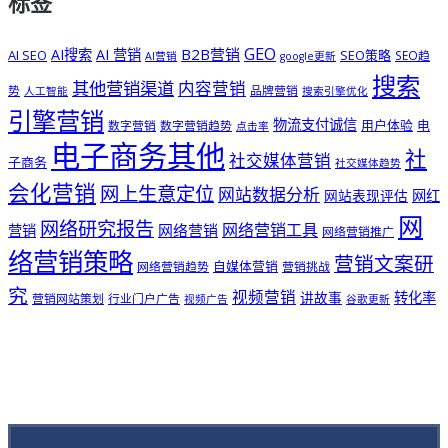
标签
GEO
B2B营销
AI搜索
AI 营销
AI SEO
SEO策略
SEO趋
AI营销
google更新
搜索
其他营销渠道
内容营销
势
品牌营销
人工智能
搜索引擎优化
引擎营销
物流支付诚信
用户体验
电
数字营销
数字营销趋势
点击率
电子商务其他
社
社交媒体营销
子商务
社交媒体趋势
会化营销
网上生意定位
网站数据分析
网站表现评估
网红
网
网络研究报告
网络营销工具
网络营销
营销
网络营销推广
络营销策略
营销文案研
自媒体营销
网络营销趋势
营销挑战
究
视频营销
讲故事
转化率
营销网站策划
行业门户广告
视频广告
谷歌更新