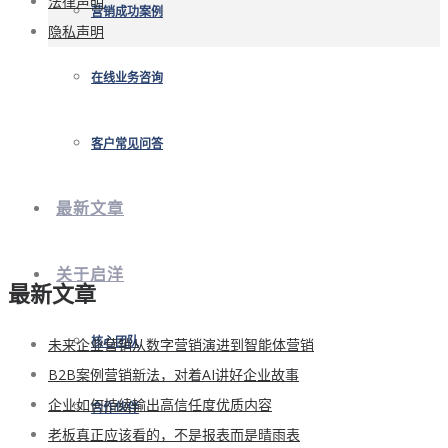
法律声明
营销成功案例
隐私声明
在线业务咨询
客户常见问答
最新文章
关于启洋
最新文章
未来企业营销从数字营销演进到智能体营销
核心团队
B2B案例营销新法，对着AI讲好企业故事
企业如何持续输出高信任度优质内容
合作伙伴
老板真正应该看的，不是报表而是晴雨表