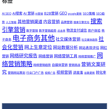
标签
GEO
B2B营销
AI搜索
AI 营销
AI SEO
SEO策略
SEO趋
AI营销
google更新
搜索
其他营销渠道
内容营销
势
品牌营销
人工智能
搜索引擎优化
引擎营销
物流支付诚信
用户体验
电
数字营销
数字营销趋势
点击率
电子商务其他
社
社交媒体营销
子商务
社交媒体趋势
会化营销
网上生意定位
网站数据分析
网站表现评估
网红
网
网络研究报告
网络营销工具
网络营销
营销
网络营销推广
络营销策略
营销文案研
自媒体营销
网络营销趋势
营销挑战
究
视频营销
讲故事
转化率
营销网站策划
行业门户广告
视频广告
谷歌更新