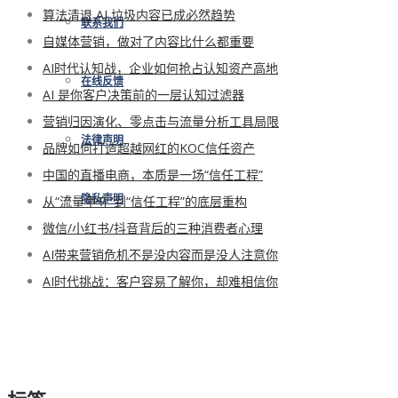
算法清退 AI 垃圾内容已成必然趋势
联系我们
自媒体营销，做对了内容比什么都重要
AI时代认知战，企业如何抢占认知资产高地
在线反馈
AI 是你客户决策前的一层认知过滤器
营销归因演化、零点击与流量分析工具局限
法律声明
品牌如何打造超越网红的KOC信任资产
中国的直播电商，本质是一场“信任工程”
从“流量争夺”到“信任工程”的底层重构
隐私声明
微信/小红书/抖音背后的三种消费者心理
AI带来营销危机不是没内容而是没人注意你
AI时代挑战：客户容易了解你，却难相信你