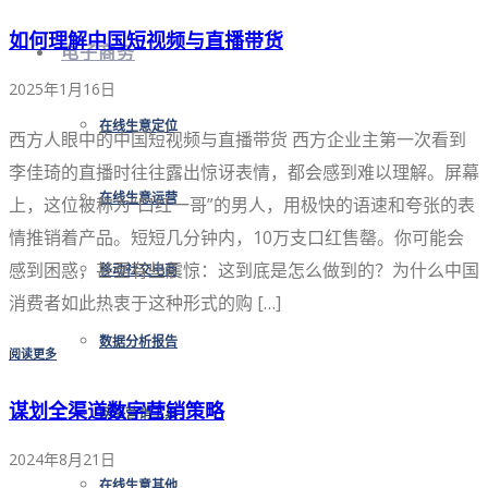
如何理解中国短视频与直播带货
电子商务
2025年1月16日
在线生意定位
西方人眼中的中国短视频与直播带货 西方企业主第一次看到
李佳琦的直播时往往露出惊讶表情，都会感到难以理解。屏幕
在线生意运营
上，这位被称为“口红一哥”的男人，用极快的语速和夸张的表
情推销着产品。短短几分钟内，10万支口红售罄。你可能会
感到困惑，甚至有些震惊：这到底是怎么做到的？为什么中国
移动社交电商
消费者如此热衷于这种形式的购 […]
数据分析报告
阅读更多
谋划全渠道数字营销策略
网络营销工具
2024年8月21日
在线生意其他