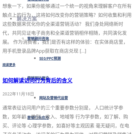
想象一下，如果你能够通过一个统一的视角来理解客户在所有
触点上的行为，这将如何改变你的营销策略？如何收集和利用
解决方案
这些数据来优化你的全渠道营销活动？ 我们身处网络新时
代，共同见证电子商务和全渠道营销相伴相随，共同演化发
营销顾问咨询
展。 作为消费者，我们是否有这样的体验：在实体商店里，
用手机登录品牌App获取在商店兑现 […]
SEO/PPC预测
阅读更多
营销网站建设
如何解读访问行为背后的含义
2022年11月18日
网站及营销代运营
通常表征访问用户的三个重要参数分别是， 人口统计学参
数，如年龄、性别、收入、地域等 行为学参数，如了解、购
营销行业应用
买、评论等 心理学参数，如喜好等主观因素 毫无疑问，在电