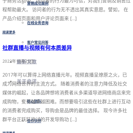
子商务活动中，访问者的行为最为可信，对我们营销及销售过
营销成功案例
程帮助最大。 访问者的行为无不透出其真实意愿。譬如， 在
产品介绍页面和用户评论页面来 […]
在线业务咨询
阅读更多
客户常见问答
社群直播与视频有何本质差异
2022年10月23日
最新文章
2017年可以算得上网络直播元年。视频直播呈燎原之火，已
关于启洋
成为网络世界的主流方式。 随着消费者的注意力降低及社交
媒体的崛起，让各品牌想将消费者从多渠道导进网络商店来完
成购物，变得越来越困难。而想要吸引这些在社群上进行互动
核心团队
的消费者完成购买，导购会是品牌的最佳选择。 现今许多社
群平台正跃跃欲试的开发导购功 […]
合作伙伴