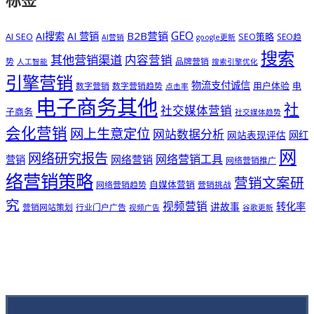
标签
GEO
B2B营销
AI搜索
AI 营销
AI SEO
SEO策略
SEO趋
AI营销
google更新
搜索
其他营销渠道
内容营销
势
品牌营销
人工智能
搜索引擎优化
引擎营销
物流支付诚信
用户体验
电
数字营销
数字营销趋势
点击率
电子商务其他
社
社交媒体营销
子商务
社交媒体趋势
会化营销
网上生意定位
网站数据分析
网站表现评估
网红
网
网络研究报告
网络营销工具
网络营销
营销
网络营销推广
络营销策略
营销文案研
自媒体营销
网络营销趋势
营销挑战
究
视频营销
讲故事
转化率
营销网站策划
行业门户广告
视频广告
谷歌更新