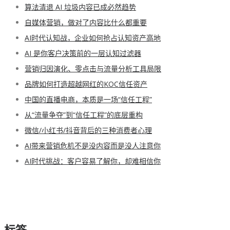
算法清退 AI 垃圾内容已成必然趋势
自媒体营销，做对了内容比什么都重要
AI时代认知战，企业如何抢占认知资产高地
AI 是你客户决策前的一层认知过滤器
营销归因演化、零点击与流量分析工具局限
品牌如何打造超越网红的KOC信任资产
中国的直播电商，本质是一场“信任工程”
从“流量争夺”到“信任工程”的底层重构
微信/小红书/抖音背后的三种消费者心理
AI带来营销危机不是没内容而是没人注意你
AI时代挑战：客户容易了解你，却难相信你